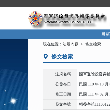
跳
到
主
要
內
容
區
最新
塊
:::
現在位置：
法規內容
條文檢索
條文檢索
法規名稱：
國軍退除役官兵
公發布日：
民國 110 年 10 月 
修正日期：
民國 111 年 02 月 
發文字號：
輔養字第1110012