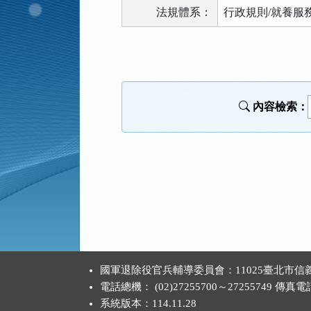
法規體系：
行政規則/就養服
法
規
功
能
內容檢索：
按
鈕
區
:::
國軍退除役官兵輔導委員會：11025臺北市信義
電話總機： (02)27255700～27255749 傳真電話：
系統版本：
114.11.28