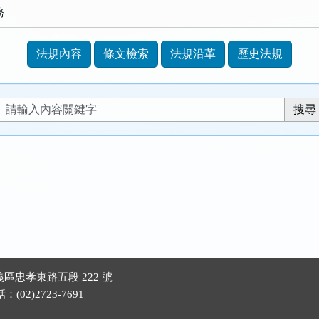
務
法規內容
條文檢索
法規沿革
歷史法規
區忠孝東路五段 222 號
(02)2723-7691