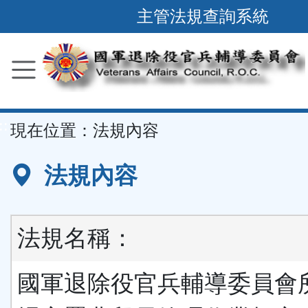
跳
主管法規查詢系統
到
主
要
內
容
::
現在位置：
法規內容
區
塊
法規內容
法規名稱：
國軍退除役官兵輔導委員會