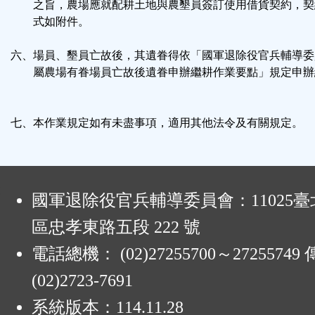
之旨，農場應就配耕土地與農墾員簽訂使用借貨契約，契
式如附件。
六、場員、墾員亡故後，其遺眷得依「國軍退除役官兵輔導委
屬農場有眷場員亡故後遺眷申辦繼耕作業要點」規定申辦
七、本作業規定如有未盡事項，適用其他法令及有關規定。
:
國軍退除役官兵輔導委員會：11025
區忠孝東路五段 222 號
電話總機： (02)27255700～2725574
(02)2723-7691
系統版本：
114.11.28