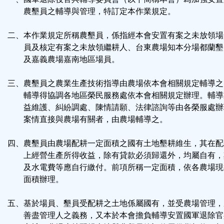
按
農墾員之輔導與管理，特訂定本作業規定。
鈕
二、本作業規定所稱農墾員，係指經本會安置有案之未放領場
員及核定有案之未放領繼耕人、台東農場知本分場都蘭墾
區
及嘉義農場嘉南地區場員。
三、農墾員之農業生產技術指導由農場依本會相關規定輔導之
輔導得協調各地區榮民服務處依本會相關規定辦理。輔導
益維護、糾紛調處、陳情請願、法律諮詢等由各榮服處辦
案情直接與農場有關者，由農場輔導之。
四、農墾員由農場配耕一定面積之國有土地墾耕維生，其在配
上經營生產所得收益，除有貸款必須歸還外，均屬自有，
及水電費等應自行繳付。前項所稱一定面積，依各農場現
面積辦理。
五、基於場員、墾員受配耕之土地係屬國有，並受農場管理，
善盡管理人之義務，又本於本會擔負輔導安置國軍退除官