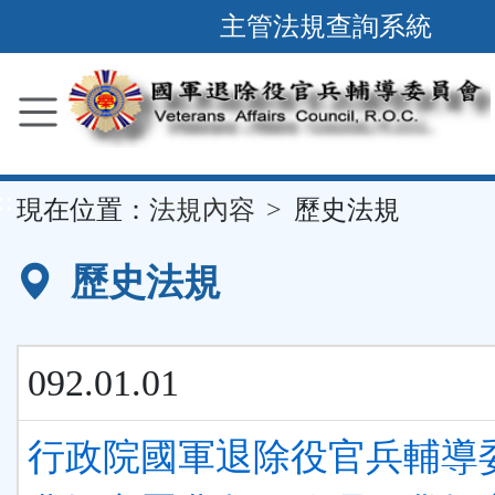
跳
主管法規查詢系統
到
主
要
內
容
::
現在位置：
法規內容
歷史法規
區
塊
歷史法規
092.01.01
行政院國軍退除役官兵輔導