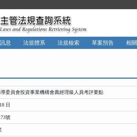
:::
訊息
法規體系
法規檢索
草案預告
相關
輔導委員會投資事業機構會薦經理級人員考評要點
18 日
173號
業