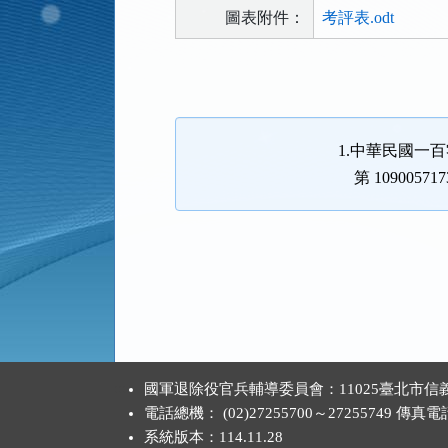
圖表附件：
考評表.odt
法
規
功
能
1.中華民國一
按
第 1090057
鈕
區
:::
國軍退除役官兵輔導委員會：11025臺北市信義
電話總機： (02)27255700～27255749 傳真電話：
系統版本：
114.11.28