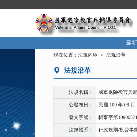
跳
到
主
要
內
容
區
最新
塊
:::
現在位置：
法規內容
法規沿革
法規沿革
法規名稱：
國軍退除役官兵
公發布日：
民國 109 年 08 月 
發文字號：
輔事字第1090057
法規體系：
行政規則/投資事