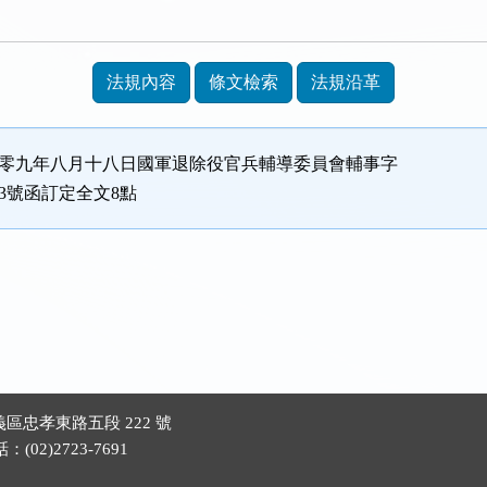
法規內容
條文檢索
法規沿革
百零九年八月十八日國軍退除役官兵輔導委員會輔事字
173號函訂定全文8點
區忠孝東路五段 222 號
(02)2723-7691