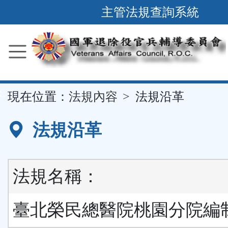
跳
主管法規查詢系統
到
主
要
內
容
::
現在位置：
法規內容
法規沿革
區
塊
法規沿革
法規名稱：
臺北榮民總醫院桃園分院編