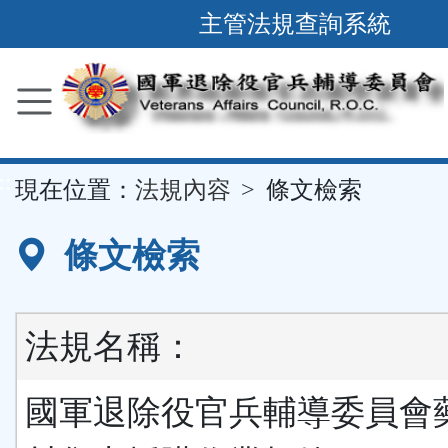
跳
主管法規查詢系統
到
主
要
內
容
::
現在位置：
法規內容
條文檢索
區
塊
條文檢索
法規名稱：
國軍退除役官兵輔導委員會