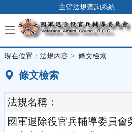
跳
主管法規查詢系統
到
主
要
內
容
::
現在位置：
法規內容
條文檢索
區
塊
條文檢索
法規名稱：
國軍退除役官兵輔導委員會