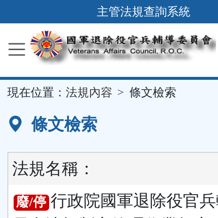
跳
主管法規查詢系統
到
主
要
內
容
::
現在位置：
法規內容
條文檢索
區
塊
條文檢索
法規名稱：
行政院國軍退除役官兵
廢/停