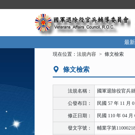
跳
到
主
要
內
容
區
最新
塊
:::
現在位置：
法規內容
條文檢索
條文檢索
法規名稱：
國軍退除役官兵
公發布日：
民國 57 年 11 月 0
修正日期：
民國 110 年 04 月 
發文字號：
輔業字第11000218