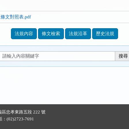
文對照表.pdf
法規內容
條文檢索
法規沿革
歷史法規
區忠孝東路五段 222 號
(02)2723-7691