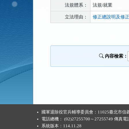
法規體系：
法規/就業
立法理由：
修正總說明及修正條
法
規
功
能
內容檢索：
按
鈕
區
:::
國軍退除役官兵輔導委員會：11025臺北市信義
電話總機： (02)27255700～27255749 傳真電話：
系統版本：
114.11.28