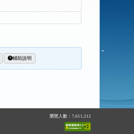
輔助說明
瀏覽人數：7,611,212