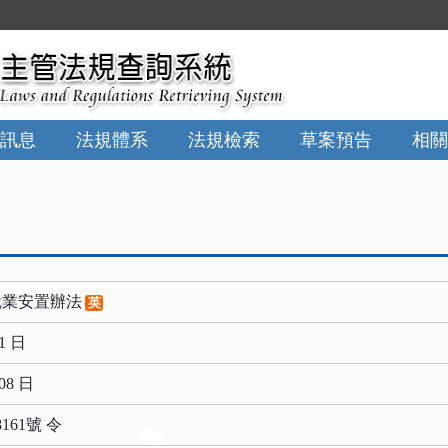
:::
訊息
法規體系
法規檢索
草案預告
相關
就業安置辦法
英
1 日
08 日
161號 令