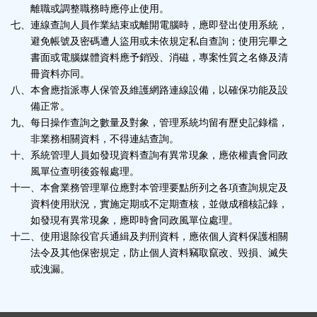
離職或調整職務時應停止使用。
七、連線查詢人員作業結束或離開電腦時，應即登出使用系統，
避免帳號及密碼遭人盜用或未依規定私自查詢；使用完畢之
書面或電腦媒體資料應予銷毀、消磁，專案性質之名條及清
冊資料亦同。
八、本會應指派專人保管及維護網路連線設備，以確保功能及設
備正常。
九、每日操作查詢之數量及對象，管理系統均留有歷史記錄檔，
非業務相關資料，不得連結查詢。
十、系統管理人員如發現資料查詢有異常現象，應依權責會同政
風單位查明後簽報處理。
十一、本會業務管理單位應對本管理要點所列之各項查詢規定及
資料使用狀況，實施定期或不定期查核，並做成稽核記錄，
如發現有異常現象，應即時會同政風單位處理。
十二、使用退除役官兵通緝及判刑資料，應依個人資料保護相關
法令及其他保密規定，防止個人資料竊取竄改、毀損、滅失
或洩漏。