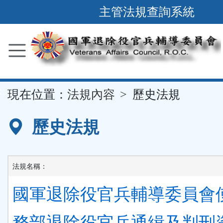
跳
主管法規查詢系統
到
主
要
內
容
::
現在位置：
法規內容
歷史法規
區
塊
歷史法規
法規名稱：
國軍退除役官兵輔導委員會
務部退除役官兵通緝及判刑