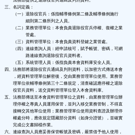
法務部提供之退除役官兵通緝及判刑資料。
三、名詞定義：
（一）退除役官兵：係指輔導條例第二條及輔導條例施行
細則第二條所列之人員。
（二）業務管理單位：本會負責退除役官兵停權、復權之業
管處。
（三）資料管理單位：本會負責資料登鍵之業管處。
（四）連線查詢人員：經申請核可，賦予帳號、密碼，可網
路連線查詢退除役官兵資料者。
（五）系統管理人員：係指負責本會資料庫安全人員。
四、法務部將退除役官兵通緝及判刑資料，以加密方式傳送本會
，經資料管理單位解密後，交由業務管理單位使用。業務管
理單位依輔導條例第三十二條規定，清查確認應停權之退除
役官兵資料，送交資料管理單位登入本會資料庫。
五、法務部傳送至本會資料管理單位之資料，由業務管理單位辦
理停權之專責人員運用保管，並列入移交業務管制，不得直
接轉交其他單位使用；業務管理單位使用資料查證及辦理停
權處分時，應依規定隱藏部分資料（如身分證號），並確實
完成公文書歸檔作業。
六、連線查詢人員應妥善保管帳號及密碼，嚴禁借予他人使用，