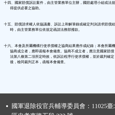
十四、國家賠償訴訟案件，由主管業務單位主辦，國賠處理小組或法
得提供必要之協助。
十五、賠償請求權人依協議書、訴訟上和解筆錄或確定判決請求賠償
時，由主管業務單位依規定函請法務部撥款。
十六、本會及所屬機構行使求償權之協商結果應作成紀錄；本會所屬
協商成立者，應即函報本會備查。協商不成立者，應注意國家賠償
法第八條第二項所定時效，依訴訟程序行使求償權，並於裁判確定
後，檢同裁判正本，函報本會備查。
:
國軍退除役官兵輔導委員會：11025