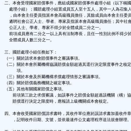
二、本會受理國家賠償事件，應組成國家賠償事件處理小組（以下稱
鈕
處理小組）；國賠處理小組置成員五人至十五人，其中一人為召集
，由本會主任委員指派本會高級職員擔任，其餘成員由本會主任委
區
遴聘社會公正人士、學者、專家及指派本會高級職員擔任；其中社
公正人士、學者、專家不得少於全體成員二分之一。
前項成員應有二分之一以上具有法制專長，且任一性別比例不得少
全體成員人數三分之一。
三、國賠處理小組任務如下：
（一）關於請求本會賠償事件之審議事項。
（二）關於本會所屬機構協議賠償金額超過其逕行決定限度事件之核
項。
（三）關於本會及所屬機構求償處理情形之審議事項。
（四）關於賠償義務機關之確定事項。
（五）其他有關國家賠償之事項。
前項第三款之求償審議，如該事件之賠償金額超過該機關（構）
賠償逕行決定之限度時，應報請上級機關或本會核定。
四、本會收受國家賠償請求書時，其收件單位應於該請求書加蓋收件
，記明收件日期、文號，並依最速件公文處理程序送法規會辦理