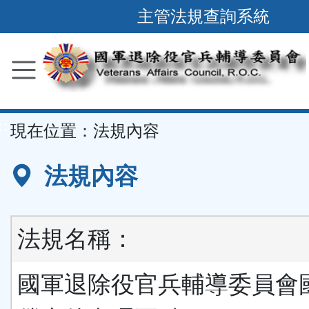
跳
主管法規查詢系統
到
主
要
內
容
::
現在位置：
法規內容
區
塊
法規內容
法規名稱：
國軍退除役官兵輔導委員會