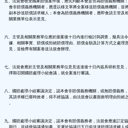
五、法規會收受國家賠償案件後，應先判斷本會是否為賠償義務機關
會非賠償義務機關者，應逕以移文單將全案移送賠償義務機關，並
副本抄送賠償請求權人；本會為賠償義務機關者，應即會請主管及
關業務單位表示意見。
六、主管及相關業務單位應於接案後十日內進行檢討與調查，擬具法
據、相關事實、賠償或拒絕賠償理由、賠償金額及計算方式之處理
見，並檢齊有關案卷送法規會辦理。
七、法規會應於主管及相關業務單位意見送達後十日內簽具研析意見
擇期召開國賠處理小組會議，就全案進行審議。
八、國賠處理小組審議決定，認本會非賠償義務機關，或無賠償義務
其請求權已罹時效者，得不經協議，由法規會以書面敘明理由拒絕
。
九、國賠處理小組審議決定，認本會有賠償義務者，法規會應速訂定
期日，並繕發協議通知書，至遲於協議日五日前送達賠償請求權人