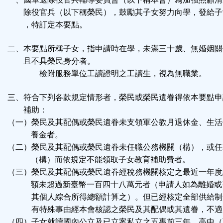
按
除役官兵（以下稱榮民），鼓勵其子女努力向學，發給子
，特訂定本要點。
鈕
二、本要點所稱子女，指申請時在學，未滿三十歲、無婚姻關
區
且不具榮民身分者。
檢附服務單位工讀證明之工讀生，視為無職業。
三、符合下列各款規定情形者，榮民或榮民遺眷得依本要點申
補助：
（一）榮民及其配偶或榮民遺眷未支領軍公教月退休金、生活
養金者。
（二）榮民及其配偶或榮民遺眷未任職公務機關（構），或任
（構）而依規定不能領取子女教育補助費者。
（三）榮民及其配偶或榮民遺眷經稅務機關核定之最近一年度
額未超過新臺幣一百四十八萬元者（申請人如為離婚或
其
個人綜合所得總額計算之）。但已經核定全部供給制
有
特殊事由經本會核認之榮民及其配偶或其遺眷，不適
（四）子女就讀國內公立及已立案私立之五專前三年、高中（