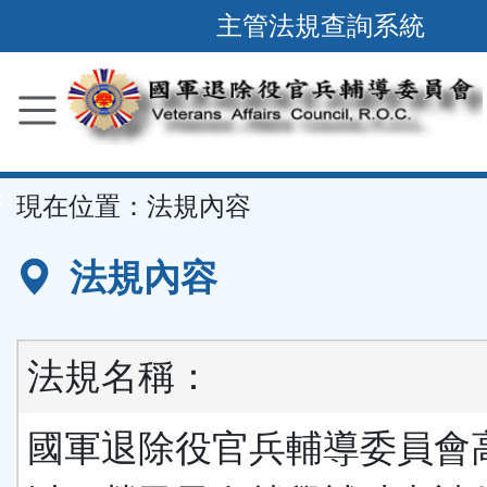
跳
主管法規查詢系統
到
主
要
內
容
::
現在位置：
法規內容
區
塊
法規內容
法規名稱：
國軍退除役官兵輔導委員會