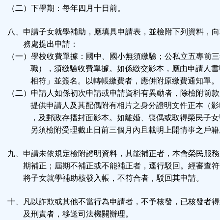
（二）下學期：每年四月十日前。
八、申請子女就學補助，應填具申請表，並檢附下列資料，向
務處提出申請：
（一）學校收費單據：國中、國小無須繳驗；公私立五專前三
職），須繳驗收費單據。如係繳交影本，應由申請人書
相符」並簽名。以轉帳繳費者，應併附原繳費通知單。
（二）申請人如係初次申請或申請資料有異動者，除檢附前款
提供申請人及其配偶附有相片之身分證明文件正本（影
，及郵政存摺封面影本。如離婚、喪偶或取得榮民子女
另須檢附受理截止日前三個月內且載明上開情事之戶籍
九、申請未依規定檢附證明資料，其能補正者，本會榮民服務
期補正；屆期不補正或不能補正者，逕行駁回。經審查符
將子女就學補助核發入帳，不符合者，駁回其申請。
十、凡以詐欺或其他不當行為申請者，不予核發，已核發者得
及刑責者，移送司法機關辦理。