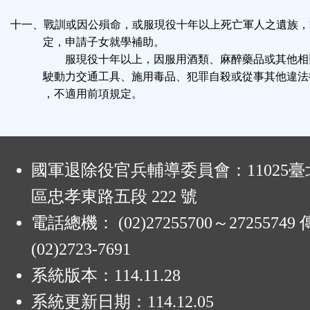
十一、戰訓或因公殞命，或服現役十年以上死亡軍人之遺族，
定，申請子女就學補助。
服現役十年以上，因服用酒類、麻醉藥品或其他相
駛動力交通工具、施用毒品、犯罪自殺或從事其他違法
，不適用前項規定。
:
國軍退除役官兵輔導委員會：11025
區忠孝東路五段 222 號
電話總機： (02)27255700～2725574
(02)2723-7691
系統版本：
114.11.28
系統更新日期：
114.12.05