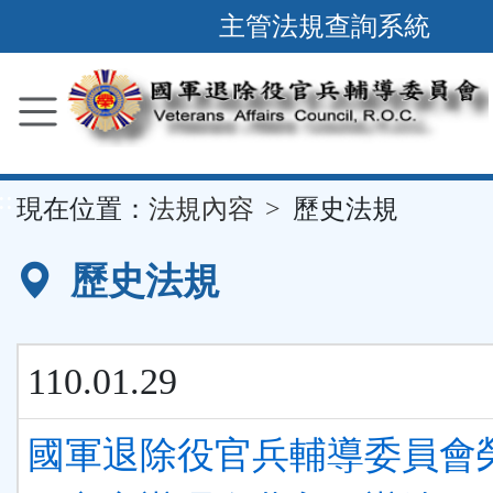
跳
主管法規查詢系統
到
主
要
內
容
::
現在位置：
法規內容
歷史法規
區
塊
歷史法規
110.01.29
國軍退除役官兵輔導委員會