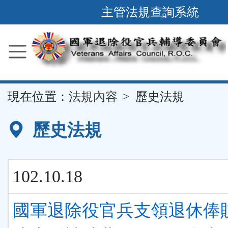
跳
主管法規查詢系統
到
主
要
內
容
::
現在位置：
法規內容
歷史法規
區
塊
歷史法規
102.10.18
國軍退除役官兵支領退休俸