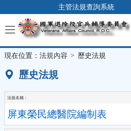
跳
主管法規查詢系統
到
主
要
內
容
::
現在位置：
法規內容
歷史法規
區
塊
歷史法規
法規名稱：
屏東榮民總醫院編制表