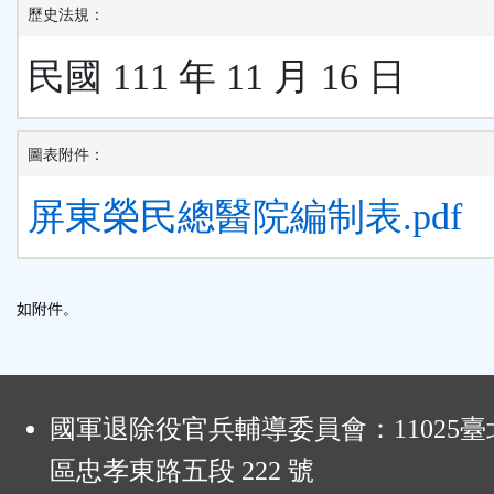
歷史法規：
民國 111 年 11 月 16 日
圖表附件：
屏東榮民總醫院編制表.pdf
如附件。
:
國軍退除役官兵輔導委員會：11025
區忠孝東路五段 222 號