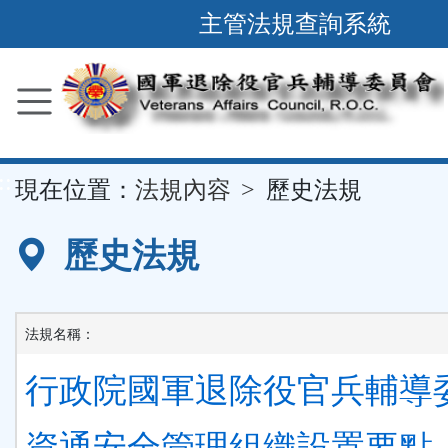
跳
主管法規查詢系統
到
主
要
內
容
::
現在位置：
法規內容
歷史法規
區
塊
歷史法規
法規名稱：
行政院國軍退除役官兵輔導
資通安全管理組織設置要點