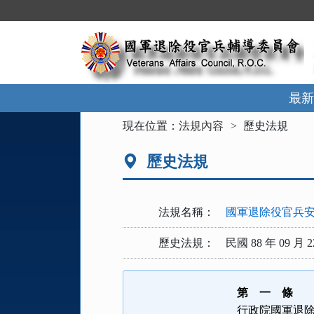
跳
到
主
要
內
容
區
最新
塊
:::
現在位置：
法規內容
歷史法規
歷史法規
法規名稱：
國軍退除役官兵
歷史法規：
民國 88 年 09 月 2
第 一 條
行政院國軍退除