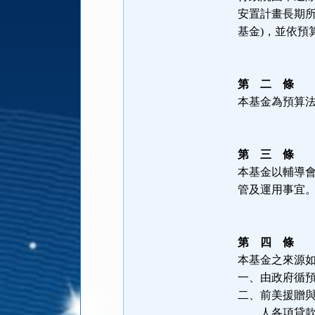
安置計畫長期所
基金)，並依預
第 二 條
本基金為預算
第 三 條
本基金以輔導
管及運用事宜
第 四 條
本基金之來源
一、由政府循
二、前美援贈
人各項貸款