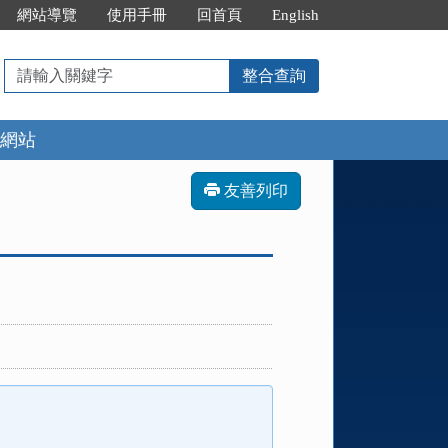
網站導覽
使用手冊
回首頁
English
請
整合查詢
輸
入
網站
關
鍵
字
友善列印