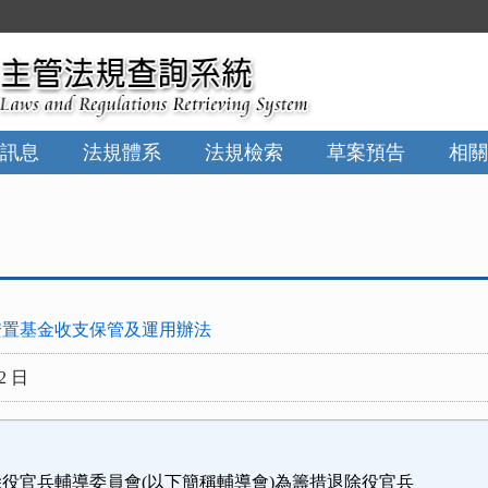
:::
訊息
法規體系
法規檢索
草案預告
相關
安置基金收支保管及運用辦法
2 日
役官兵輔導委員會(以下簡稱輔導會)為籌措退除役官兵