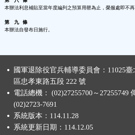
第 八 條
本辦法利息補貼至當年度編列之預算用罄為止，榮服處即不再
第 九 條
本辦法自發布日施行。
:
國軍退除役官兵輔導委員會：11025
區忠孝東路五段 222 號
電話總機： (02)27255700～2725574
(02)2723-7691
系統版本：
114.11.28
系統更新日期：
114.12.05