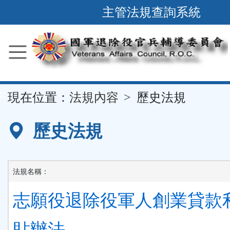
跳
主管法規查詢系統
到
主
要
內
容
::
現在位置：
法規內容
歷史法規
區
塊
歷史法規
法規名稱：
志願役退除役軍人創業貸款
貼辦法