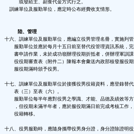
或發給主、副食代金方式行之。
訓練單位及服勤單位，應定時公布經費收支情形。
陸、管理
十六、訓練單位及服勤單位，應編立役男管理名冊，實施列管
服勤單位並應於每月十五日前至替代役管理資訊系統，完
書申請作業，未於成功嶺辦理役期折抵者，併辦理軍訓課
役役期審查表（附件二）陳報本會彙送內政部核發服役期
服役期滿時頒予役男。
十七、訓練單位及服勤單位於接獲役男役籍資料，應登錄替代
表（三）至表（六）。
服勤單位每半年應對役男之學識、才能、品德及績效等方
，但役期未滿半年者，應於服役期滿日前完成考核工作，
役籍轉移。
十八、役男服勤時，應隨身攜帶役男身分證，身分證除證明役