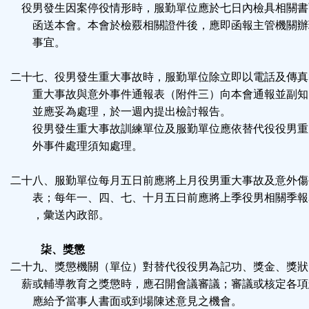
役男發生因案停役情形時，服勤單位應於七日內檢具相關書
函送本會。本會於檢覈相關證件後，應即函報主管機關辦
事宜。
二十七、役男發生重大事故時，服勤單位除立即以電話及傳真
重大事故與意外事件通報表（附件三）向本會通報並副知
並應妥為處理，於一週內提出檢討報告。
役男發生重大事故訓練單位及服勤單位應依替代役役男重
外事件處理須知處理。
二十八、服勤單位每月五日前應將上月役男重大事故及意外傷
表；每年一、四、七、十月五日前應將上季役男相關季報
，彙送內政部。
柒、獎懲
二十九、獎懲機關（單位）對替代役役男為記功、獎金、獎狀
薪或輔導教育之獎懲時，應召開會議審議；審議或核定各項
應給予當事人書面或到場陳述意見之機會。