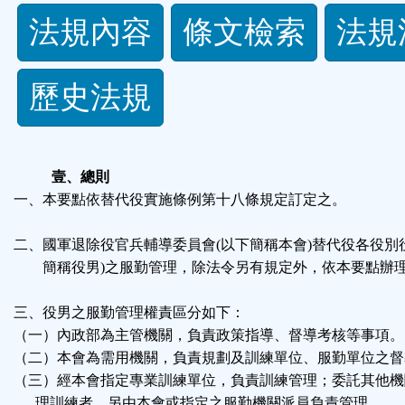
法
法規內容
條文檢索
法規
規
歷史法規
功
能
壹、總則
按
一、本要點依替代役實施條例第十八條規定訂定之。
鈕
二、國軍退除役官兵輔導委員會(以下簡稱本會)替代役各役別
簡稱役男)之服勤管理，除法令另有規定外，依本要點辦
區
三、役男之服勤管理權責區分如下：
（一）內政部為主管機關，負責政策指導、督導考核等事項。
（二）本會為需用機關，負責規劃及訓練單位、服勤單位之督
（三）經本會指定專業訓練單位，負責訓練管理；委託其他機
理訓練者，另由本會或指定之服勤機關派員負責管理。