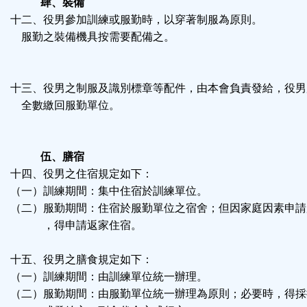
肆、裝備
十二、役男參加訓練或服勤時，以穿著制服為原則。
服勤之裝備機具按需要配備之。
十三、役男之制服及識別標章等配件，由本會負責發給，役男
全數繳回服勤單位。
伍、膳宿
十四、役男之住宿規定如下：
（一）訓練期間：集中住宿於訓練單位。
（二）服勤期間：住宿於服勤單位之宿舍；但因家庭因素申請
，得申請返家住宿。
十五、役男之膳食規定如下：
（一）訓練期間：由訓練單位統一辦理。
（二）服勤期間：由服勤單位統一辦理為原則；必要時，得採