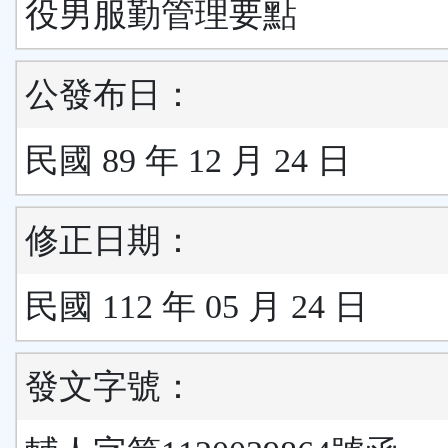
役男服勤管理要點
公發布日：
民國 89 年 12 月 24 日
修正日期：
民國 112 年 05 月 24 日
發文字號：