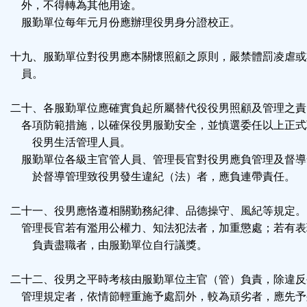
外，不得轉為其他用途。
服勤單位每年元月份應辦理役男身分證校正。
十九、服勤單位對役男應本關懷照顧之原則，嚴禁體罰凌虐或
員。
二十、各服勤單位應確實負起所屬替代役役男照顧及管理之責
各項防範措施，以確保役男服勤安全，並慎選委任以上正式
役男生活管理人員。
服勤單位各級主官管人員、管理長官對役男應負管理及督導
於督導管理致役男發生違紀（法）者，應負連帶責任。
二十一、役男應恪遵相關勤務紀律、品德操守、風紀等規定。
管理長官若有濫用公權力、知法犯法者，加重懲處；若有表
負責盡職者，由服勤單位自行議獎。
二十二、役男之平時考核由服勤單位主官（管）負責，除違反
管理規定者，依情節輕重施予處罰外，較為頑劣者，應先予