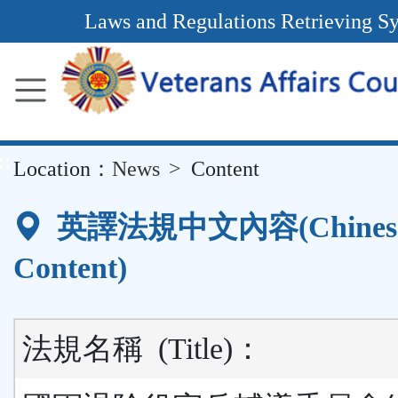
Main
Laws and Regulations Retrieving S
Content
Area
::
Location：
News
Content
英譯法規中文內容(Chines
Content)
法規名稱
(Title)
：